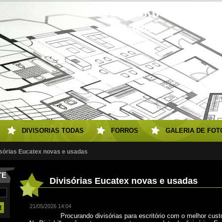
Diviskill Eucate
Usadas
DIVISORIAS TODAS
FORROS
GALERIA DE FOT
isórias Eucatex novas e usadas
TE
​Divisórias Eucatex novas e usadas
21/05/2026 14:04
Procurando divisórias para escritório com o melhor cust