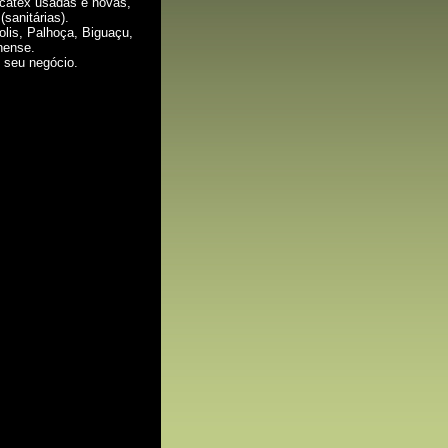
ucatex usadas e novas,
(sanitárias).
olis, Palhoça, Biguaçu,
nense.
 seu negócio.