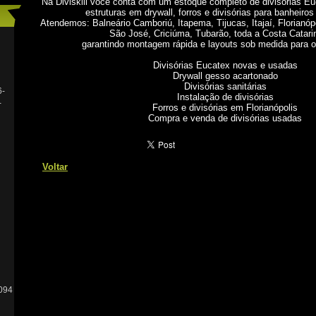
Na Diviskill você conta com um estoque completo de divisórias E
estruturas em drywall, forros e divisórias para banheiros 
Atendemos: Balneário Camboriú, Itapema, Tijucas, Itajaí, Florianóp
São José, Criciúma, Tubarão, toda a Costa Catari
garantindo montagem rápida e layouts sob medida para o
​Divisórias Eucatex novas e usadas
​Drywall gesso acartonado
​Divisórias sanitárias
6-
​Instalação de divisórias
-
​Forros e divisórias em Florianópolis
​Compra e venda de divisórias usadas
Voltar
094