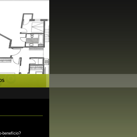
x Novas e
OS
o-benefício?