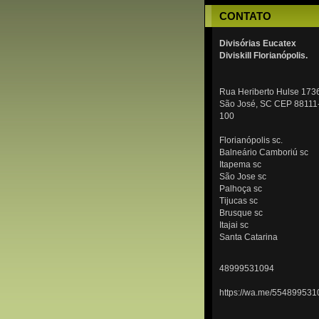
CONTATO
Divisórias Eucatex
Diviskill Florianópolis.
Rua Heriberto Hulse 173
São José, SC CEP 88111
100
Florianópolis sc.
Balneário Camboriú sc
Itapema sc
São Jose sc
Palhoça sc
Tijucas sc
Brusque sc
Itajai sc
Santa Catarina
48999531094
https://wa.me/554899531