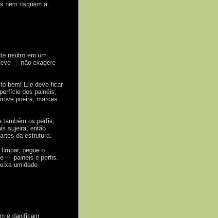
pos nem risquem a
nte neutro em um
 leve — não exagere
to bem! Ele deve ficar
rfície dos painéis,
emove poeira, marcas
e também os perfis,
s sujeira, então
artes da estrutura.
 limpar, pegue o
e — painéis e perfis.
deixa umidade
am e danificam