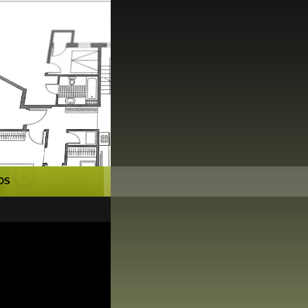
x Novas e
OS