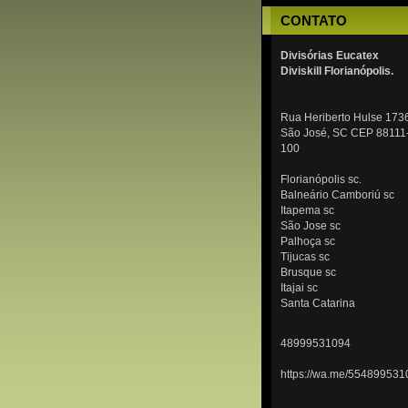
CONTATO
Divisórias Eucatex
Diviskill Florianópolis.
Rua Heriberto Hulse 173
São José, SC CEP 88111
100
Florianópolis sc.
Balneário Camboriú sc
Itapema sc
São Jose sc
Palhoça sc
Tijucas sc
Brusque sc
Itajai sc
Santa Catarina
48999531094
https://wa.me/554899531