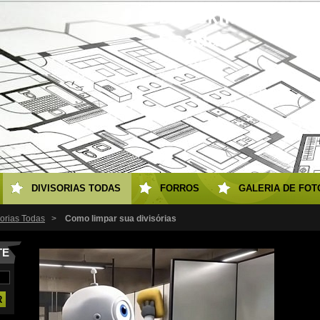
Diviskill Eucate
Usadas
DIVISORIAS TODAS
FORROS
GALERIA DE FOT
sorias Todas
>
Como limpar sua divisórias
TE