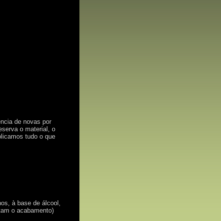
ncia de novas por
serva o material, o
plicamos tudo o que
nos, à base de álcool,
otam o acabamento)