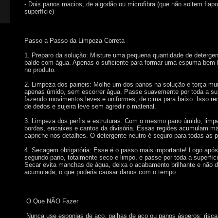
- Dois panos macios, de algodão ou microfibra (que não soltem fia
superfície)
Passo a Passo da Limpeza Correta
1. Preparo da solução: Misture uma pequena quantidade de deterge
balde com água. Apenas o suficiente para formar uma espuma bem
no produto.
2. Limpeza dos painéis: Molhe um dos panos na solução e torça mui
apenas úmido, sem escorrer água. Passe suavemente por toda a supe
fazendo movimentos leves e uniformes, de cima para baixo. Isso r
de dedos e sujeira leve sem agredir o material.
3. Limpeza dos perfis e estruturas: Com o mesmo pano úmido, limp
bordas, encaixes e cantos da divisória. Essas regiões acumulam mai
capriche nos detalhes. O detergente neutro é seguro para todas as p
4. Secagem obrigatória: Esse é o passo mais importante! Logo após
segundo pano, totalmente seco e limpo, e passe por toda a superfíci
Secar evita manchas de água, deixa o acabamento brilhante e não 
acumulada, o que poderia causar danos com o tempo.
O Que NÃO Fazer
Nunca use esponjas de aço, palhas de aço ou panos ásperos: risc