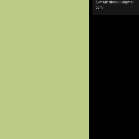
E-mail:
diviskil
l@gmail.
com